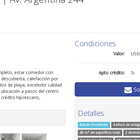
Condiciones
Valor:
USD
pleto, estar comedor con
Apto crédito:
Si
a descubierta, calefacción por
los de playa, excelente calidad
So
 ubicación a pasos del centro
crédito hipotecario,
Detalles
Estado Excelente
4 año/s de anti
65 m² de superficie total
2 dormit