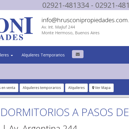
02921-481334 - 02921-48
info@hrusconipropiedades.com.
Av. Int. Majluf 244
Monte Hermoso, Buenos Aires
ileres
Alquileres Temporarios
 en venta
Alquileres temporarios
Alquileres
Ver Mapa
 DORMITORIOS A PASOS DE
| Av. Argentina 244