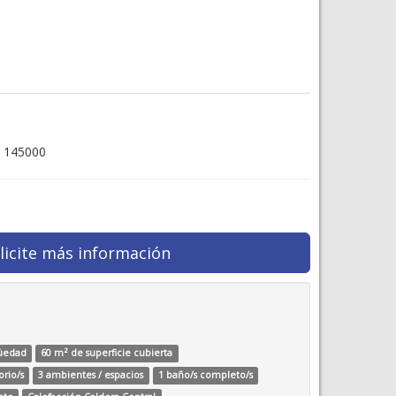
 145000
licite más información
güedad
60 m² de superficie cubierta
orio/s
3 ambientes / espacios
1 baño/s completo/s