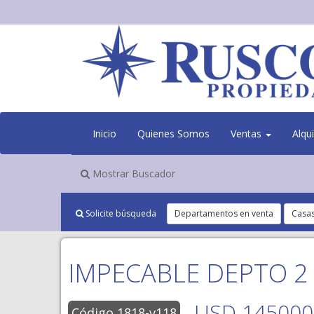
Inicio
Quienes Somos
Ventas
Alqu
Mostrar Buscador
Solicite búsqueda
Departamentos en venta
Casas
IMPECABLE DEPTO 2
USD 145000
Código 1818-v118