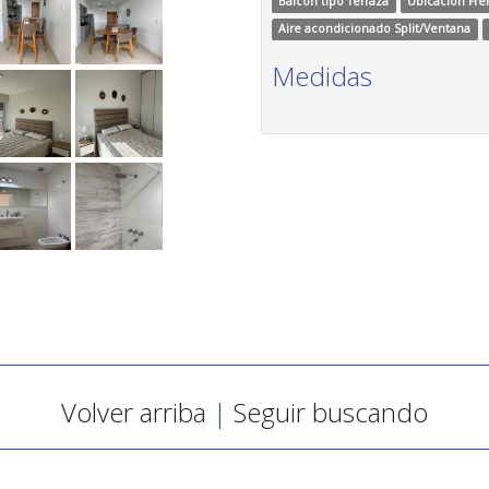
Balcón tipo Terraza
Ubicación Fre
Aire acondicionado Split/Ventana
Medidas
Volver arriba
|
Seguir buscando