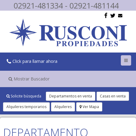
02921-481334 - 02921-481144
Toggl
Click para llamar ahora
navig
Mostrar Buscador
Solicite búsqueda
Departamentos en venta
Casas en venta
Alquileres temporarios
Alquileres
Ver Mapa
DEPARTAMENTO