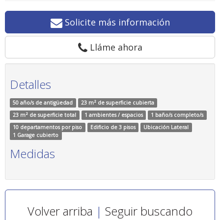
Solicite más información
Lláme ahora
Detalles
50 año/s de antigüedad
23 m² de superficie cubierta
23 m² de superficie total
1 ambientes / espacios
1 baño/s completo/s
10 departamentos por piso
Edificio de 3 pisos
Ubicación Lateral
1 Garage cubierto
Medidas
Volver arriba
|
Seguir buscando